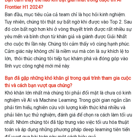
Frontier H1 2024?
Ban đầu, mục tiêu của cả team chỉ là học hỏi kinh nghiệm.
Tuy nhiên, chúng tôi thật sự bất ngờ khi được vào Top 2. Sau
đó còn bất ngờ hơn khi ở vòng thuyết trình được rất nhiều sự
yêu mến và bình chọn từ khán giả và giành được Giải Nhất
cho cuộc thi lần này. Chúng tôi cảm thấy vô cùng hạnh phúc.
Cảm giác này không chỉ là niềm vui mà còn là sự khích lệ to
lớn, thôi thúc chúng tôi tiếp tục khám phá và đóng góp vào
lĩnh vực công nghệ mới mẻ này.
Bạn đã gặp những khó khăn gì trong quá trình tham gia cuộc
thi và cách bạn vượt qua chúng?
Khó khăn lớn nhất mà chúng tôi phải đối mặt là chưa có kinh
nghiệm về AI và Machine Learning. Trong giời gian ngắn cần
phải tìm hiểu, nghiên cứu với lượng kiến thức khá nhiều và
phải liên tục thử nghiệm, đánh giá để chọn ra cách làm tối ưu
nhất. Nhóm chúng tôi đã tập trung vào việc tối ưu hóa thuật
toán và áp dụng những phương pháp deep learning tiên tiến
để vượt qua bài toán này một cách hiệu quả.