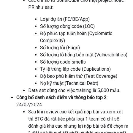
Các chỉ số từ SonarQube cho một project hoặc
PR như sau:
Loại dự án (FE/BE/App)
Số lượng dòng code (LOC)
Độ phức tạp tuần hoàn (Cyclomatic
Complexity)
Số lượng lỗi (Bugs)
Số lượng lỗ hổng bảo mật (Vulnerabilities)
Số lượng code smells
Tỷ lệ trùng lặp code (Duplications)
Độ bao phủ kiểm thử (Test Coverage)
Nợ kỹ thuật (Technical Debt)
Data set dùng cho việc training là 5,000 mẫu.
Công bố danh sách điểm và thông báo top 2
:
24/07/2024
Sau khi review các kết quả nộp bài và xem xét
thì BTC đã rất tiếc phải loại 1 team có chỉ số
đánh giá khá cao nhưng lại nộp bài trễ để chọn ra