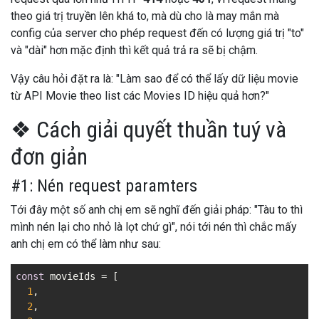
theo giá trị truyền lên khá to, mà dù cho là may mắn mà
config của server cho phép request đến có lượng giá trị "to"
và "dài" hơn mặc định thì kết quả trả ra sẽ bị chậm.
Vậy câu hỏi đặt ra là: "Làm sao để có thể lấy dữ liệu movie
từ API Movie theo list các Movies ID hiệu quả hơn?"
❖ Cách giải quyết thuần tuý và
đơn giản
#1: Nén request paramters
Tới đây một số anh chị em sẽ nghĩ đến giải pháp: "Tàu to thì
mình nén lại cho nhỏ là lọt chứ gì", nói tới nén thì chắc mấy
anh chị em có thể làm như sau:
const
 movieIds = [

1
,

2
,
