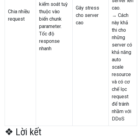
server lên
kiểm soát tuỳ
Gây stress
cao.
Chia nhiều
thuộc vào
cho server
→ Cách
request
biến chunk
cao
này khả
parameter.
thi cho
Tốc độ
những
response
server có
nhanh
khả năng
auto
scale
resource
và có cơ
chế lọc
request
để tránh
nhầm với
DDoS
❖ Lời kết