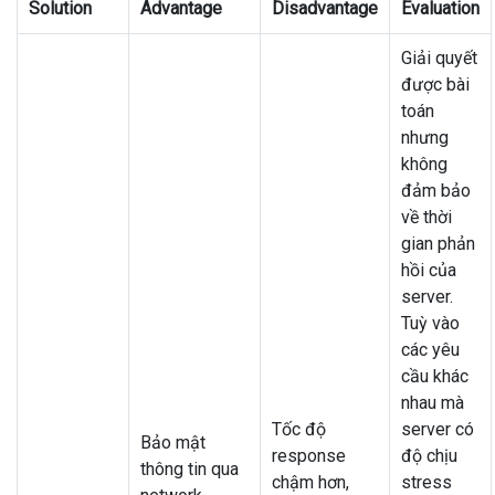
Solution
Advantage
Disadvantage
Evaluation
Giải quyết
được bài
toán
nhưng
không
đảm bảo
về thời
gian phản
hồi của
server.
Tuỳ vào
các yêu
cầu khác
nhau mà
Tốc độ
server có
Bảo mật
response
độ chịu
thông tin qua
chậm hơn,
stress