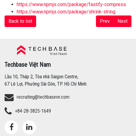
https://www.npmjs.com/package/fastify-compress
https://www.npmjs.com/package/shrink-string
Back to list
Prev
Next
Techbase Việt Nam
Techbase Việt Nam
Lầu 10, Tháp 2, Tòa nhà Saigon Centre,
67 Lê Lợi, Phường Sài Gòn, TP. Hồ Chí Minh
recruiting@techbasevn.com
+84-28-3825-1649