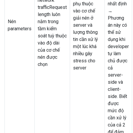
network
phụ thuộc
nhất định
trafficRequest
vào cơ chế
→
length luôn
giải nén ở
Phương
Nén
nằm trong
server và
án này có
parameters
tầm kiểm
lượng thông
thể sử
soát tuỳ thuộc
tin cần xử lý
dụng khi
vào độ dài
một lúc khá
developer
của cơ chế
nhiều gây
tự làm
nén được
stress cho
chủ được
chọn
server
cả
server-
side và
client-
side. Biết
được
mức độ
cần xử lý
của cả 2
để đảm