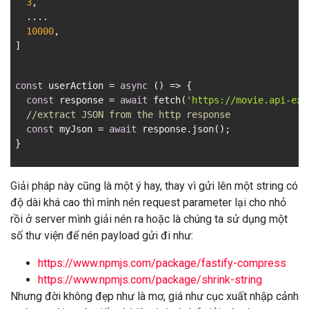
3
,

  ....

10000
,

]
const
 userAction = 
async
 () => {

const
 response = 
await
 fetch(
'
https://movie.api-exa
//extract JSON from the http response
const
 myJson = 
await
 response.json(); 

Giải pháp này cũng là một ý hay, thay vì gửi lên một string có
độ dài khá cao thì mình nén request parameter lại cho nhỏ
rồi ở server mình giải nén ra hoặc là chúng ta sử dụng một
số thư viện để nén payload gửi đi như:
https://www.npmjs.com/package/fastify-compress
https://www.npmjs.com/package/shrink-string
Nhưng đời không đẹp như là mơ, giá như cục xuất nhập cảnh