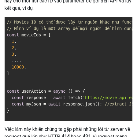
hay cho một list các ID vào parameter để gọi đến API và lấy
kết quả, ví dụ:
// Movies ID có thể được lấy từ nguồn khác như functi
// Mình ví dụ là một array để mọi người dể hình dung
const
 movieIds = [

1
,

2
,

3
,

  ....

10000
,

]
const
 userAction = 
async
 () => {

const
 response = 
await
 fetch(
'
https://movie.api-exa
const
 myJson = 
await
 response.json(); 
//extract JSO
Việc làm này khiến chúng ta gặp phải những lỗi từ server về
request quá lớn như HTTP
414
hoặc
431
, vì request mang