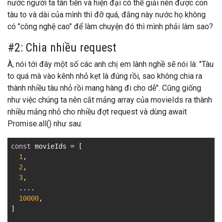
nước người ta tân tiến và hiện đại có thể giải nén được con
tàu to và dài của mình thì đỡ quá, đằng này nước họ không
có "công nghệ cao" để làm chuyện đó thì mình phải làm sao?
#2: Chia nhiều request
À, nói tới đây một số các anh chị em lành nghề sẽ nói là: "Tàu
to quá mà vào kênh nhỏ kẹt là đúng rồi, sao không chia ra
thành nhiều tàu nhỏ rồi mang hàng đi cho dễ". Cũng giống
như việc chúng ta nên cắt mảng array của movieIds ra thành
nhiều mảng nhỏ cho nhiều đợt request và dùng await
Promise.all() như sau:
const
 movieIds = [

1
,

2
,

3
,

  ....

10000
,

]