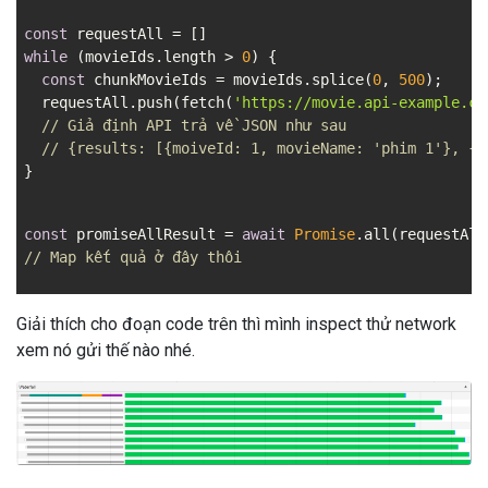
const
while
 (movieIds.length > 
0
) {

const
 chunkMovieIds = movieIds.splice(
0
, 
500
);

  requestAll.push(fetch(
'
https://movie.api-example.co
// Giả định API trả về JSON như sau
// {results: [{moiveId: 1, movieName: 'phim 1'}, {m
}
const
 promiseAllResult = 
await
Promise
// Map kết quả ở đây thôi
Giải thích cho đoạn code trên thì mình inspect thử network
xem nó gửi thế nào nhé.