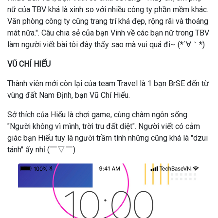
nữ của TBV khá là xinh so với nhiều công ty phần mềm khác.
Văn phòng công ty cũng trang trí khá đẹp, rộng rãi và thoáng
mát nữa.". Câu chia sẻ của bạn Vinh về các bạn nữ trong TBV
làm người viết bài tôi đây thấy sao mà vui quá đi~ (*´∀｀*)
VŨ CHÍ HIẾU
Thành viên mới còn lại của team Travel là 1 bạn BrSE đến từ
vùng đất Nam Định, bạn Vũ Chí Hiếu.
Sở thích của Hiếu là chơi game, cùng châm ngôn sống
"Người không vì mình, trời tru đất diệt". Người viết có cảm
giác bạn Hiếu tuy là người trầm tính những cũng khá là "dzui
tánh" ấy nhỉ (￣▽￣)