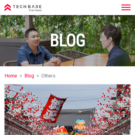
Techbase Việt Nam
BLOG
Home
Blog
Others