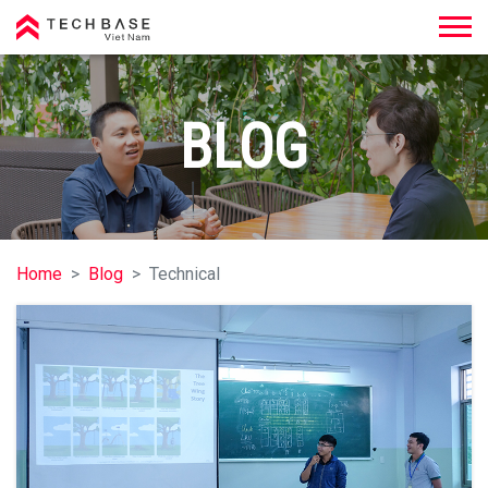
Techbase Việt Nam
BLOG
Home
Blog
Technical